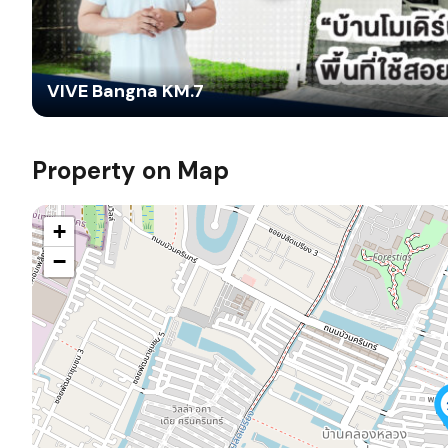
VIVE Bangna KM.7
Property on Map
+
−