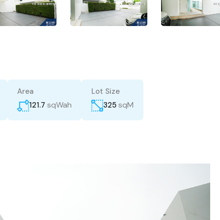
Area
Lot Size
sqWah
sqM
121.7
325