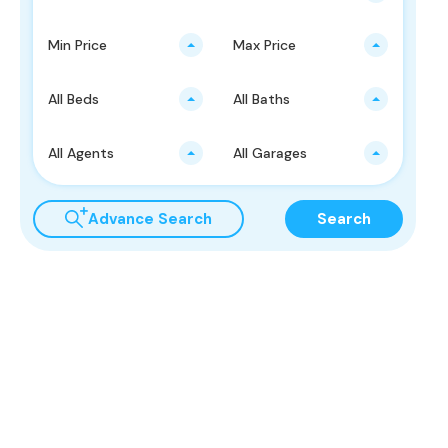
Min Price
Max Price
All Beds
All Baths
All Agents
All Garages
Advance Search
Search