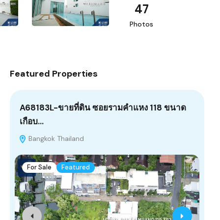
47
Photos
Featured Properties
A68183L-ขายที่ดิน ซอยรามคำแหง 118 ขนาด
A6
เกือบ…
Pa
Bangkok Thailand
B
For Sale
Featured
F