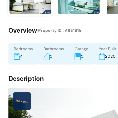
Overview
|
Property ID :
A68181h
Bedrooms
Bathrooms
Garage
Year Built
4
5
5
2020
Description