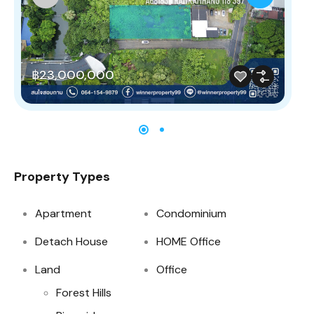
฿23,000,000
Fr
Property Types
Apartment
Condominium
Detach House
HOME Office
Land
Office
Forest Hills