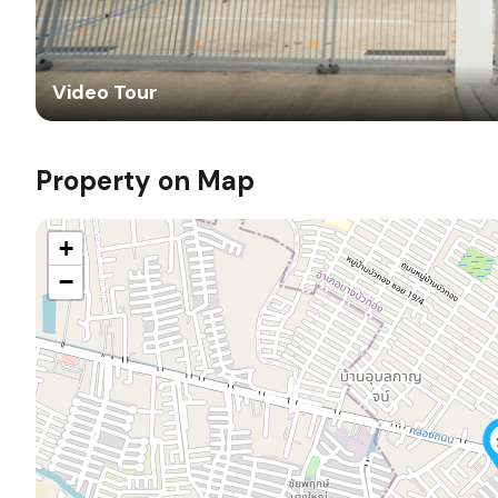
Video Tour
Property on Map
+
−