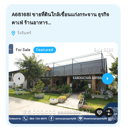
A68168l ขายที่ดินใกล้เขื่อนแก่งกระจาน ธุรกิจ
(A
คาเฟ่ ร้านอาหาร…
B
วังจันทร์
F
For Sale
Featured
Build 2020
฿
฿15,000,000
From
Baht
฿18,000,000