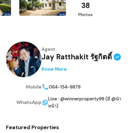
38
Photos
Agent
Jay Ratthakit รัฐกิตติ์
Know More
Mobile
064-154-9879
Line : @winnerproperty99 (มี @นำ
WhatsApp
หน้า)
Featured Properties