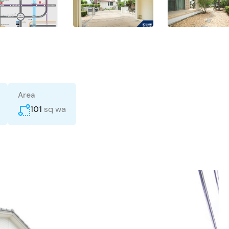
Area
sq wa
101