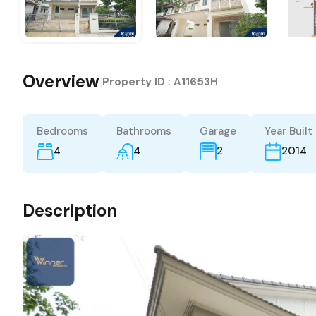
Overview
|
Property ID :
A11653H
Bedrooms
Bathrooms
Garage
Year Built
4
4
2
2014
Description