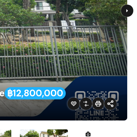
te
฿12,800,000