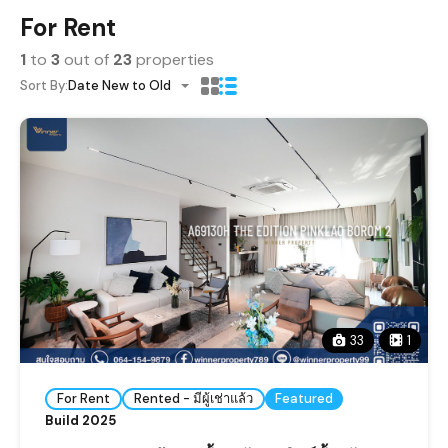
For Rent
1
to
3
out of
23
properties
Sort By:
Date New to Old
33
1
For Rent
Rented - มีผู้เช่าแล้ว
Featured
Build 2025