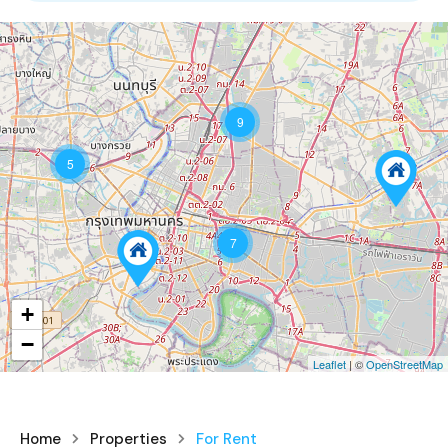
9
5
7
+
−
Leaflet
| ©
OpenStreetMap
Home
Properties
For Rent