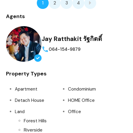
1
2
3
4
Agents
Jay Ratthakit รัฐกิตติ์
064-154-9879
Property Types
Apartment
Condominium
Detach House
HOME Office
Land
Office
Forest Hills
Riverside