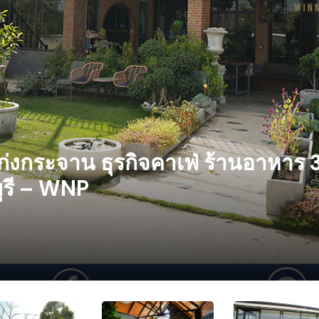
แก่งกระจาน ธุรกิจคาเฟ่ ร้านอาหาร 
บุรี – WNP