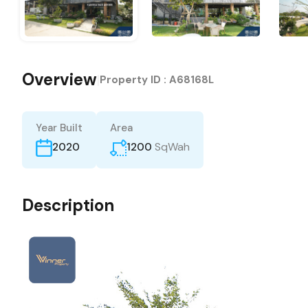
Overview
|
Property ID :
A68168L
Year Built
Area
SqWah
1200
2020
Description