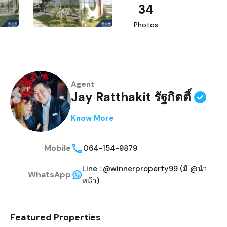
34
Photos
Agent
Jay Ratthakit รัฐกิตติ์
Know More
Mobile
064-154-9879
Line : @winnerproperty99 (มี @นำ
WhatsApp
หน้า)
Featured Properties