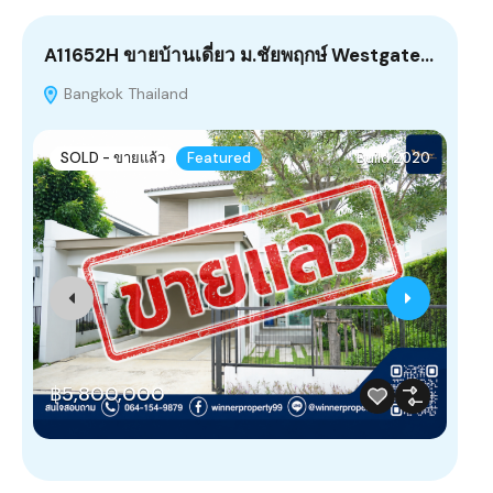
A11652H ขายบ้านเดี่ยว ม.ชัยพฤกษ์ Westgate…
(A
โร
Bangkok Thailand
B
SOLD - ขายแล้ว
Featured
Build 2020
F
฿5,800,000
Ba