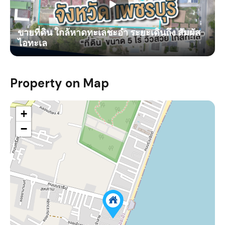
ขายที่ดิน ใกล้หาดทะเลชะอำ ระยะเดินถึง สัมผัส
ไอทะเล
Property on Map
+
−