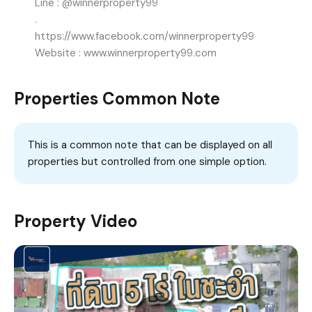
Line : @winnerproperty99
.
https://www.facebook.com/winnerproperty99
Website : www.winnerproperty99.com
Properties Common Note
This is a common note that can be displayed on all
properties but controlled from one simple option.
Property Video