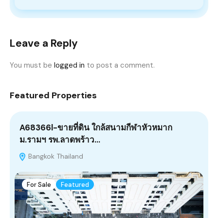
Leave a Reply
You must be
logged in
to post a comment.
Featured Properties
A68366l-ขายที่ดิน ใกล้สนามกีฬาหัวหมาก
A
ม.รามฯ รพ.ลาดพร้าว…
ห
Bangkok Thailand
For Sale
Featured