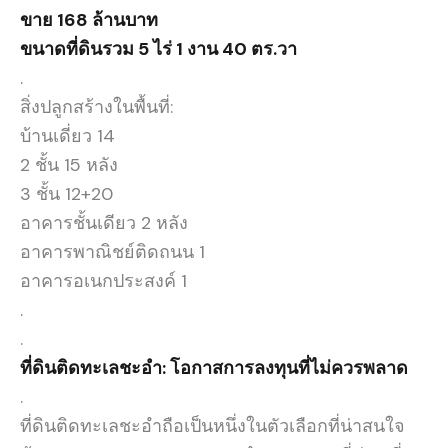
ขาย 168 ล้านบาท
ขนาดที่ดินรวม 5 ไร่ 1 งาน 40 ตร.วา
.
สิ่งปลูกสร้างในพื้นที่:
บ้านเดี่ยว 14
2 ชั้น 15 หลัง
3 ชั้น 12+20
อาคารชั้นเดียว 2 หลัง
อาคารพาณิชย์ติดถนน 1
อาคารอเนกประสงค์ 1
.
.
ที่ดินติดทะเลชะอำ: โอกาสการลงทุนที่ไม่ควรพลาด
.
ที่ดินติดทะเลชะอำถือเป็นหนึ่งในตัวเลือกที่น่าสนใจ