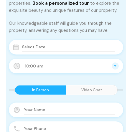
properties.
Book a personalized tour
to explore the
exquisite beauty and unique features of our property.
Our knowledgeable staff will guide you through the
property, answering any questions you may have.
10:00 am
In Person
Video Chat