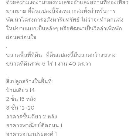
ด้วยความงดงามของทะเลชะอำและสถานที่ท่องเที่ยว
มากมาย ที่ดินแปลงนี้จึงเหมาะสมทั้งสำหรับการ
พัฒนาโครงการอสังหาริมทรัพย์ ไม่ว่าจะทำตกแต่ง
ใหม่ขายแยกเป็นหลังๆ หรือพัฒนาเป็นวิลล่าเพื่อพัก
ผ่อนหย่อนใจ
.
ขนาดพื้นที่ที่ดิน : ที่ดินแปลงนี้มีขนาดกว้างขวาง
ขนาดที่ดินรวม 5 ไร่ 1 งาน 40 ตร.วา
.
สิ่งปลูกสร้างในพื้นที่:
บ้านเดี่ยว 14
2 ชั้น 15 หลัง
3 ชั้น 12+20
อาคารชั้นเดียว 2 หลัง
อาคารพาณิชย์ติดถนน 1
อาคารอเนกประสงค์ 1