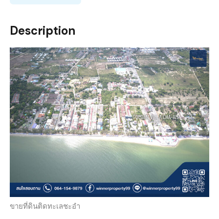
Description
ขายที่ดินติดทะเลชะอำ