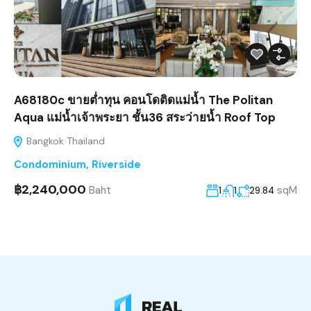
A68180c ขายต่ำทุน คอนโดติดแม่น้ำ The Politan
Aqua แม่น้ำเจ้าพระยา ชั้น36 สระว่ายน้ำ Roof Top
Bangkok Thailand
Condominium
,
Riverside
฿2,240,000
Baht
sqM
1
1
29.84