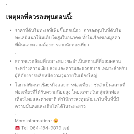
.
เหตุผลที่ควรลงทุนตอนนี้:
ราคาที่ดินริมทะเลที่เพิ่มขึ้นต่อเนื่อง : การลงทุนในที่ดินริม
ทะเลมีแนวโน้มเติบโตสูงในอนาคต ทั้งในเรื่องของมูลค่า
ที่ดินและความต้องการจากนักท่องเที่ยว
.
สภาพแวดล้อมที่เหมาะสม : ชะอำเป็นสถานที่ที่ผสมผสาน
ระหว่างความเงียบสงบและความสะดวกสบาย เหมาะสำหรับ
ผู้ที่ต้องการหลีกหนีความวุ่นวายในเมืองใหญ่
โอกาสพัฒนาเชิงธุรกิจและการท่องเที่ยว : ชะอำเป็นสถานที่
ท่องเที่ยวที่ได้รับความนิยมสูง โดยเฉพาะในกลุ่มนักท่อง
เที่ยวไทยและต่างชาติ ทำให้การลงทุนพัฒนาในพื้นที่นี้มี
ความมั่นคงและเติบโตได้ในระยะยาว
.
More information :
Tel. 064-154-9879 เจย์