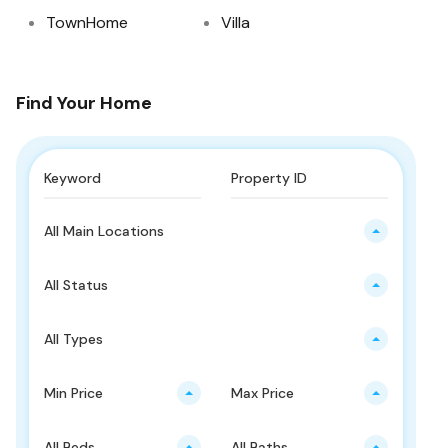
TownHome
Villa
Find Your Home
All Main Locations
All Status
All Types
Min Price
Max Price
All Beds
All Baths