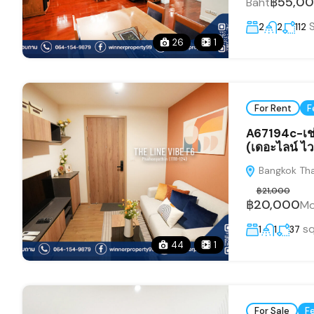
฿55,0
Baht
2
2
112
26
1
For Rent
F
A67194c-เช่
(เดอะไลน์ ไว
Bangkok Tha
฿21,000
฿20,000
Mo
s
1
1
37
44
1
For Sale
F