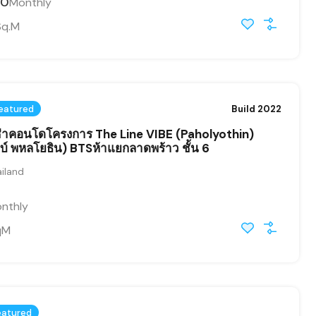
00
Monthly
Sq.M
eatured
Build 2022
าคอนโดโครงการ The Line VIBE (Paholyothin)
บ์ พหลโยธิน) BTSห้าแยกลาดพร้าว ชั้น 6
iland
nthly
qM
eatured