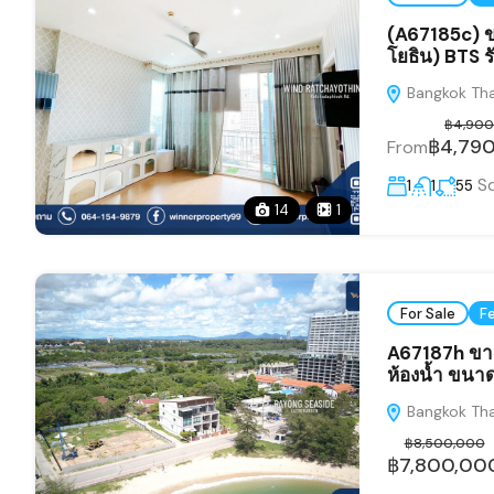
(A67185c) ข
โยธิน) BTS รั
Bangkok Tha
฿4,900
฿4,79
From
S
1
1
55
14
1
For Sale
F
A67187h ขาย
ห้องน้ำ ขน
Bangkok Tha
฿8,500,000
฿7,800,00