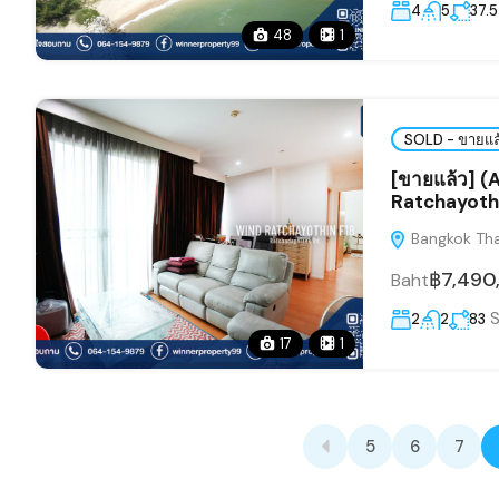
4
5
37.5
48
1
SOLD - ขายแล
[ขายแล้ว] 
Ratchayothin
Bangkok Tha
฿7,490
Baht
2
2
83
17
1
5
6
7