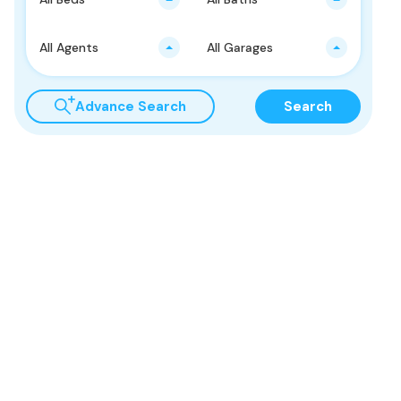
All Agents
All Garages
Advance Search
Search