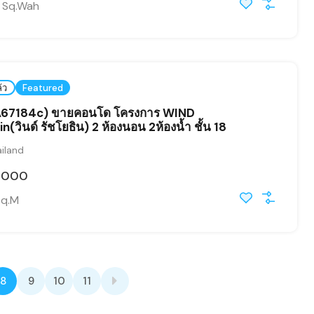
Sq.Wah
้ว
Featured
(A67184c) ขายคอนโด โครงการ WIND
(วินด์ รัชโยธิน) 2 ห้องนอน 2ห้องน้ำ ชั้น 18
iland
,000
Sq.M
8
9
10
11