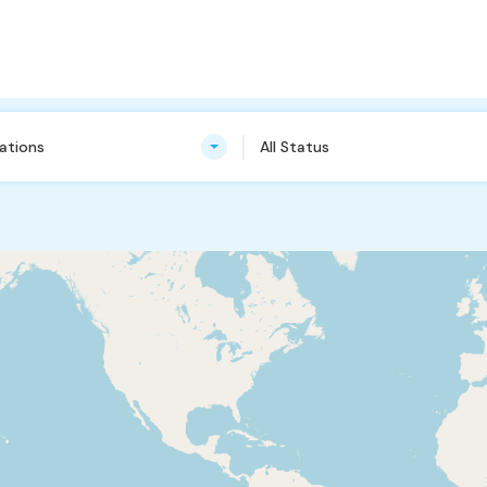
cations
All Status