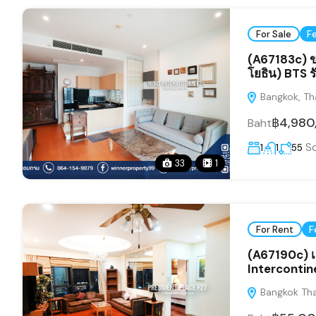
For Sale
F
(A67183c) ข
โยธิน) BTS รั
Bangkok, Th
฿4,980
Baht
S
1
1
55
33
1
For Rent
F
(A67190c) เ
Intercontine
Bangkok Tha