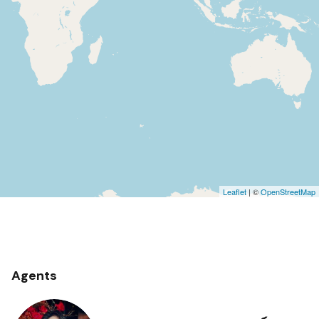
Leaflet
| ©
OpenStreetMap
Agents