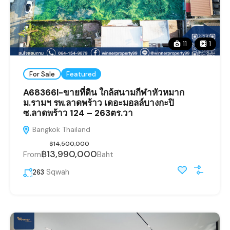
11
1
For Sale
Featured
A68366l-ขายที่ดิน ใกล้สนามกีฬาหัวหมาก
ม.รามฯ รพ.ลาดพร้าว เดอะมอลล์บางกะปิ
ซ.ลาดพร้าว 124 – 263ตร.วา
Bangkok Thailand
฿14,500,000
฿13,990,000
From
Baht
Sqwah
263