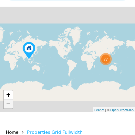
77
+
−
Leaflet
| ©
OpenStreetMap
Home
Properties Grid Fullwidth