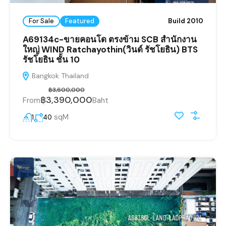
For Sale
Featured
Build 2010
A69134c-ขายคอนโด ตรงข้าม SCB สำนักงาน
ใหญ่ WIND Ratchayothin(วินด์ รัชโยธิน) BTS
รัชโยธิน ชั้น 10
Bangkok Thailand
฿3,600,000
฿3,390,000
From
Baht
sqM
1
40