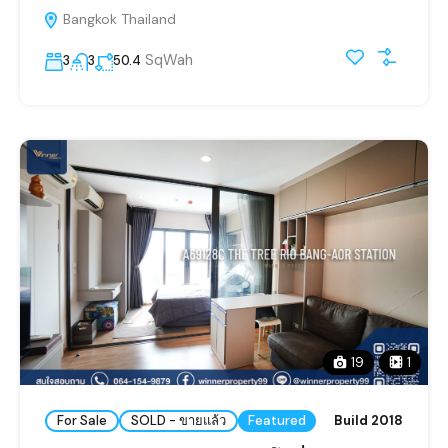
Bangkok Thailand
SqWah
3
3
50.4
19
1
For Sale
SOLD - ขายแล้ว
Featured
Build 2018