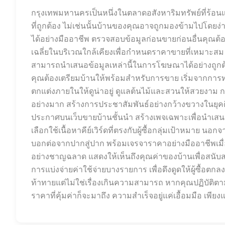
กรุงเทพมหานครเป็นหนึ่งในตลาดอสังหาริมทรัพย์ที่ร้อนแรง
ที่ถูกต้อง ไม่เช่นนั้นบ้านของคุณอาจถูกมองข้ามไปโดยง่า
ได้อย่างมืออาชีพ ตรวจสอบข้อมูลก่อนขายก่อนอื่นคุณ
เฉลี่ยในบริเวณใกล้เคียงเพื่อกำหนดราคาขายที่เหมาะสม พ
สามารถนำเสนอข้อมูลเหล่านี้ในการโฆษณาได้อย่างถูกต
คุณต้องเตรียมบ้านให้พร้อมสำหรับการขาย เริ่มจากการท
ตกแต่งภายในให้ดูน่าอยู่ ดูแลต้นไม้และสวนให้สวยงาม การ
อย่างมาก สร้างการประชาสัมพันธ์อย่างกว้างขวางในยุคด
ประกาศบนเว็บขายบ้านชั้นนำ สร้างเพจเฉพาะเพื่อนำเสน
เลือกใช้เนื้อหาคีย์เวิร์ดที่ตรงกับผู้ซื้อกลุ่มเป้าหมาย น
บอกต่อจากปากสู่ปาก พร้อมเจรจาราคาอย่างมืออาชีพเมื่
อย่างชาญฉลาด แสดงให้เห็นถึงคุณค่าของบ้านเพื่อสนับสนุนร
การแบ่งจ่ายค่าใช้จ่ายบางรายการ เพื่อดึงดูดให้ผู้ซื้อตก
ท้าทายแต่ไม่ใช่เรื่องเกินความสามารถ หากคุณปฏิบัติตามเ
ราคาที่คุ้มค่าก็จะมาถึง ความสำเร็จอยู่แค่เอื้อมมือ เพียง