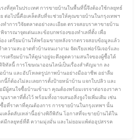
ที่สุดในประเทศ การขายบ้านในพื้นที่นี้จึงต้องใช้กลยุทธ์
ย ต่อไปนี้คือเคล็ดลับที่จะช่วยให้คุณขายบ้านในกรุงเทพฯ
ต้องทำการวิจัยตลาดอย่างละเอียด ตรวจสอบราคาขายบ้าน
ิจารณาจุดเด่นและข้อบกพร่องของทำเลที่ตั้ง เพื่อ
้อง เตรียมบ้านให้พร้อมขายหลังจากตรวจสอบข้อมูลแล้ว
ำความสะอาดทั่วบ้านจนเงางาม จัดเรียงเฟอร์นิเจอร์และ
เตรียมบ้านให้ดูน่าอยู่จะดึงดูดความสนใจของผู้ซื้อได้
ิจิทัลนี้ การโฆษณาออนไลน์เป็นเรื่องสำคัญมาก ลง
อบ้าน และอัปโหลดรูปภาพบ้านอย่างมืออาชีพ อย่าลืม
อกจากนี้ก็ต้องไม่ละเลยการตั้งป้ายหน้าบ้าน แจกใบปลิว และ
อมีผู้สนใจซื้อบ้านเข้ามา คุณต้องพร้อมเจรจาต่อรองราคา
าคาที่ตั้งไว้ พร้อมทั้งอาจเสนอสิ่งจูงใจเพิ่มเติม เช่น
ลงซื้อที่ราคาที่คุณต้องการ การขายบ้านในกรุงเทพฯ นั้น
คล็ดลับเหล่านี้อย่างพิถีพิถัน โอกาสที่จะขายบ้านได้ใน
แค่มีกลยุทธ์ที่ดี ความมุ่งมั่น และไม่ยอมแพ้ต่ออุปสรรค