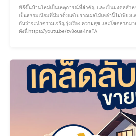
พิธีขึ้นบ้านใหม่เป็นเหตุการณ์ที่สำคัญ และเป็นมงคลสำ
เป็นธรรมเนียมที่มีมาตั้งแต่โบราณผลไม้เหล่านี้ไม่เพียงแต
กันว่าจะนำความเจริญรุ่งเรือง ความสุข และโชคลาภมาสู่บ้า
ดังนี้.https://youtu.be/zv8oua4naTA