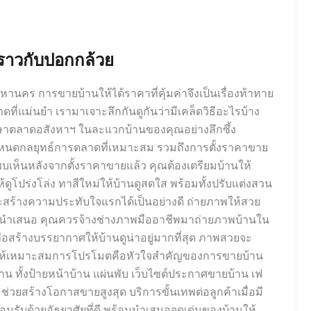
 ราวกับปอกกล้วย
หานคร การขายบ้านให้ได้ราคาที่คุ้มค่าจึงเป็นเรื่องท้าทาย
ี่แม่นยำ เรามาเจาะลึกกันดูกันว่ามีเคล็ดวิธีอะไรบ้าง
กษาตลาดอสังหาฯ ในละแวกบ้านของคุณอย่างลึกซึ้ง
อกำหนดกลยุทธ์การตลาดที่เหมาะสม รวมถึงการตั้งราคาขาย
ู้พบเห็นหลังจากตั้งราคาขายแล้ว คุณต้องเตรียมบ้านให้
ูโปร่งโล่ง ทาสีใหม่ให้บ้านดูสดใส พร้อมทั้งปรับแต่งสวน
ละสร้างความประทับใจแรกได้เป็นอย่างดี ถ่ายภาพให้สวย
ารนำเสนอ คุณควรจ้างช่างภาพมืออาชีพมาถ่ายภาพบ้านใน
ื่อสร้างบรรยากาศให้บ้านดูน่าอยู่มากที่สุด ภาพสวยจะ
โมตให้เหมาะสมการโปรโมตคือหัวใจสำคัญของการขายบ้าน
ทั้งป้ายหน้าบ้าน แผ่นพับ เว็บไซต์ประกาศขายบ้าน เฟ
ช่วยสร้างโอกาสขายสูงสุด บริการขั้นเทพต่อลูกค้าเมื่อมี
อนรับด้วยอัธยาศัยที่ดี พร้อมนำเสนอจุดเด่นของบ้านให้