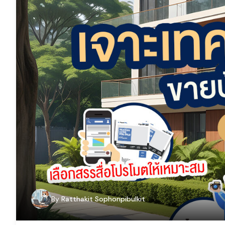
By
Ratthakit Sophonpibulkit