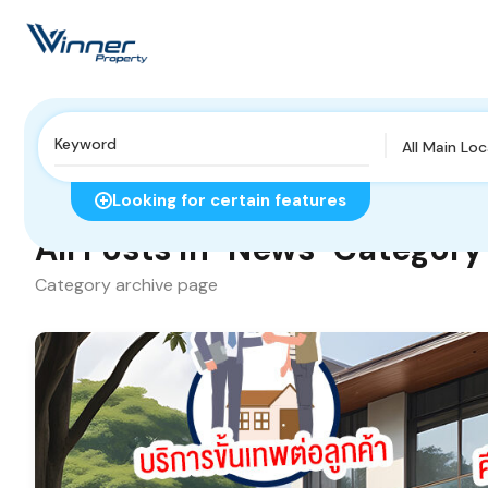
All Main Lo
Home
News
Looking for certain features
All Posts in "News" Category
Category archive page