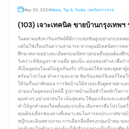
May 20, 2024
News
,
Tip & Tricks
,
เทคนิคการขาย
(103) เจาะเทคนิค ขายบ้านกรุงเทพฯ
ในตลาดอสังหาริมทรัพย์ที่มีการแข่งขันสูงอย่างกรุงเทพม
แต่ไม่ใช่เรื่องเกินความสามารถ หากคุณมีเทคนิคการตลาดท
ศึกษาตลาดอย่างละเอียดก่อนเปิดขายก่อนอื่นคุณต้องศึ
วิเคราะห์ข้อมูลราคาเฉลี่ย จุดแข็ง-อ่อนของทำเล เพื่
ที่เป็นจุดสนใจแต่ไม่สูงเกินจริง ปรับแต่งให้สวยสะดุดตาผ
พร้อมโปรโมต ทำความสะอาด จัดเรียงเฟอร์นิเจอร์ใหม่ให้ด
ให้ร่มรื่นน่าพักผ่อน การจัดบ้านให้สวยจะดึงดูดสายตาแ
น่ามองในยุคออนไลน์นี้ รูปภาพบ้านเป็นหัวใจหลักในก
มุมต่างๆ อย่างน่าสนใจ เน้นจุดเด่น ใช้มุมกล้องและแสงเพ
ทำให้ลูกค้าหลงใหลตั้งแต่แรกเห็น เลือกสรรสื่อโปร
คุณต้องเลือกช่องทางที่เหมาะสมในการลงประกาศขายบ้าน 
ซบุ๊กและอินสตาเเกรม การเลือกสื่อที่ตรงกลุ่มเป้าหมายจะ
ลูกค้าสนใจเข้ามา คุณต้องให้บริการอย่างเป็นมืออาชีพ ต้