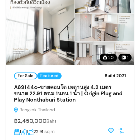
20
1
For Sale
Featured
Build 2021
A69144c-ขายคอนโด เพดานสูง 4.2 เมตร
ขนาด 22.91 ตร.ม 1นอน 1 น้ำ | Origin Plug and
Play Nonthaburi Station
Bangkok Thailand
฿2,450,000
Baht
sq.m
1
1
22.91