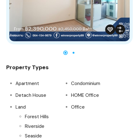
฿2,390,000
From
Baht
฿2,450,000
Property Types
Apartment
Condominium
Detach House
HOME Office
Land
Office
Forest Hills
Riverside
Seaside