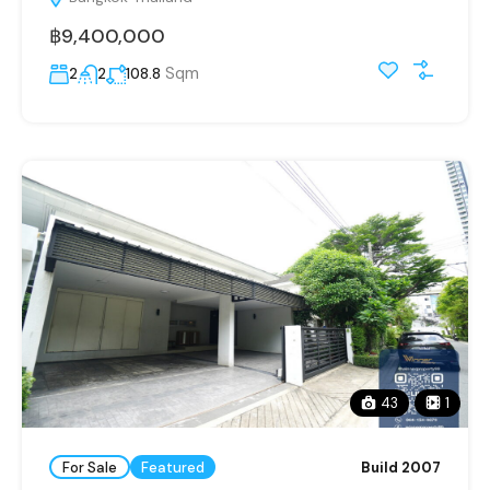
฿9,400,000
Sqm
2
2
108.8
43
1
For Sale
Featured
Build 2007