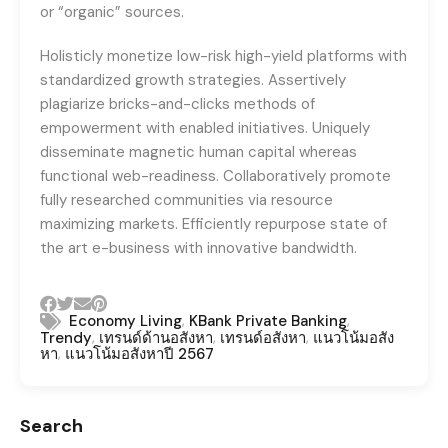
or “organic” sources.
Holisticly monetize low-risk high-yield platforms with
standardized growth strategies. Assertively
plagiarize bricks-and-clicks methods of
empowerment with enabled initiatives. Uniquely
disseminate magnetic human capital whereas
functional web-readiness. Collaboratively promote
fully researched communities via resource
maximizing markets. Efficiently repurpose state of
the art e-business with innovative bandwidth.
,
,
Economy Living
KBank Private Banking
,
,
,
Trendy
เทรนด์ด้านอสังหา
เทรนด์อสังหา
แนวโน้มอสัง
,
หา
แนวโน้มอสังหาปี 2567
Search