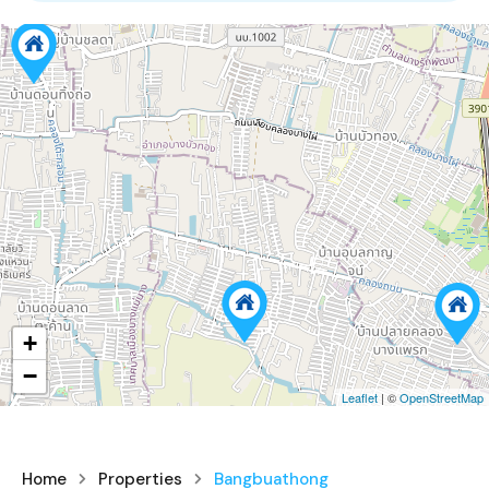
+
−
Leaflet
| ©
OpenStreetMap
Home
Properties
Bangbuathong