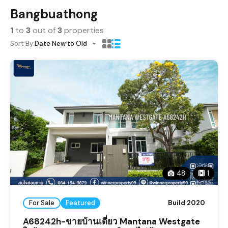
Bangbuathong
1
to
3
out of
3
properties
Sort By:
Date New to Old
48
1
For Sale
Featured
Build 2020
A68242h-ขายบ้านเดี่ยว Mantana Westgate